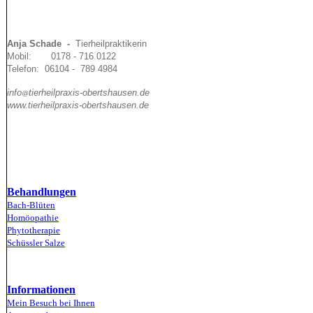
Anja Schade -
Tierheilpraktikerin
Mobil: 0178 - 716 0122
Telefon: 06104 - 789 4984
info
tierheilpraxis
-
obertshausen
.de
@
www.
tierheilpraxis-obertshau
sen.de
Behandlungen
Bach-Blüten
Homöopathie
Phytotherapie
Schüssler Salze
Informationen
Mein Besuch bei Ihnen